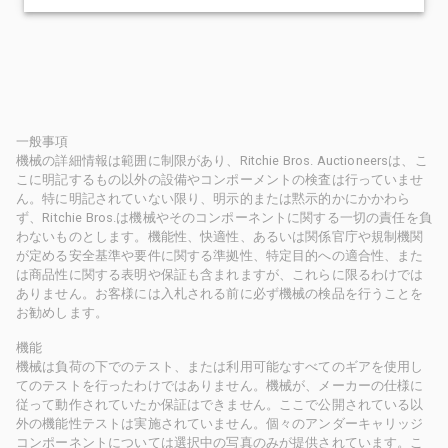
一般事項
機械の詳細情報は範囲に制限があり、Ritchie Bros. Auctioneersは、こ
こに明記するもの以外の設備やコンポーメントの検査は行っていませ
ん。特に明記されていない限り、明示的または黙示的かにかかわら
ず、Ritchie Bros.は機械やそのコンポーネントに関する一切の責任を負
わないものとします。機能性、快適性、あるいは関係官庁や規制機関
が定める安全基準や要件に関する準拠性、特定目的への適合性、また
は商品性に関する表明や保証も含まれますが、これらに限るわけでは
ありません。お客様には入札される前に必ず機械の検品を行うことを
お勧めします。
機能
機械は負荷の下でのテスト、または利用可能なすべてのギアを使用し
てのテストを行ったわけではありません。機械が、メーカーの仕様に
従って動作されていたか保証はできません。ここで公開されている以
外の機能性テストは実施されていません。個々のアンダーキャリッジ
コンポーネントについては選択中の写真のみが提供されています。こ