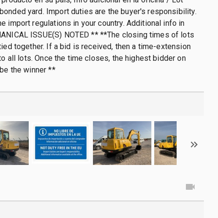
onded yard. Import duties are the buyer's responsibility.
 import regulations in your country. Additional info in
HANICAL ISSUE(S) NOTED ** **The closing times of lots
ied together. If a bid is received, then a time-extension
to all lots. Once the time closes, the highest bidder on
 be the winner **