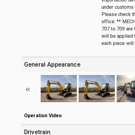
under customs b
Please check the
office. ** MEC
707 to 709 are t
will be applied 
each piece will
General Appearance
Operation Video
Drivetrain