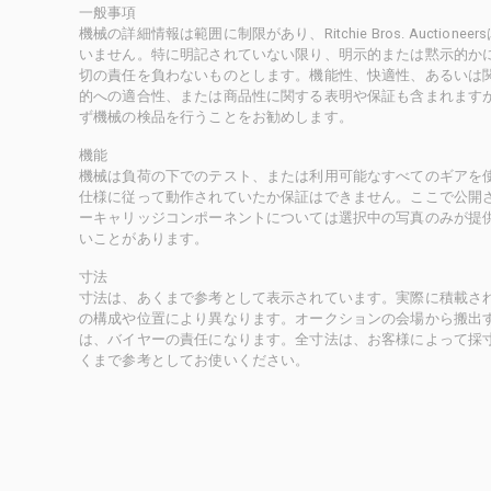
一般事項
機械の詳細情報は範囲に制限があり、Ritchie Bros. Auct
いません。特に明記されていない限り、明示的または黙示的かにかかわ
切の責任を負わないものとします。機能性、快適性、あるいは
的への適合性、または商品性に関する表明や保証も含まれます
ず機械の検品を行うことをお勧めします。
機能
機械は負荷の下でのテスト、または利用可能なすべてのギアを
仕様に従って動作されていたか保証はできません。ここで公開
ーキャリッジコンポーネントについては選択中の写真のみが提
いことがあります。
寸法
寸法は、あくまで参考として表示されています。実際に積載さ
の構成や位置により異なります。オークションの会場から搬出
は、バイヤーの責任になります。全寸法は、お客様によって採
くまで参考としてお使いください。