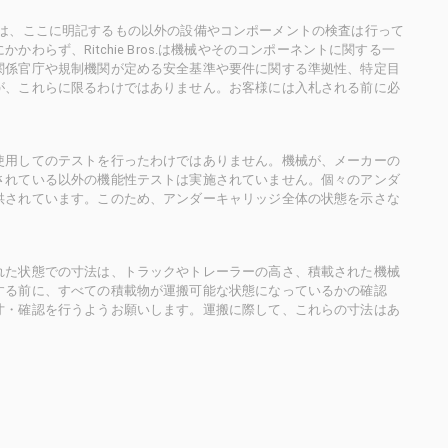
ioneersは、ここに明記するもの以外の設備やコンポーメントの検査は行って
らず、Ritchie Bros.は機械やそのコンポーネントに関する一
関係官庁や規制機関が定める安全基準や要件に関する準拠性、特定目
が、これらに限るわけではありません。お客様には入札される前に必
使用してのテストを行ったわけではありません。機械が、メーカーの
されている以外の機能性テストは実施されていません。個々のアンダ
供されています。このため、アンダーキャリッジ全体の状態を示さな
れた状態での寸法は、トラックやトレーラーの高さ、積載された機械
する前に、すべての積載物が運搬可能な状態になっているかの確認
寸・確認を行うようお願いします。運搬に際して、これらの寸法はあ