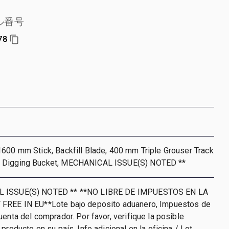
ル番号
78
600 mm Stick, Backfill Blade, 400 mm Triple Grouser Track
 Digging Bucket, MECHANICAL ISSUE(S) NOTED **
 ISSUE(S) NOTED ** **NO LIBRE DE IMPUESTOS EN LA
FREE IN EU**Lote bajo deposito aduanero, Impuestos de
uenta del comprador. Por favor, verifique la posible
producto en su país, Info adicional en la oficina / Lot