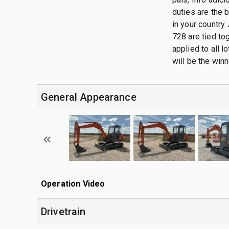
duties are the 
in your country.
728 are tied tog
applied to all 
will be the winn
General Appearance
Operation Video
Drivetrain