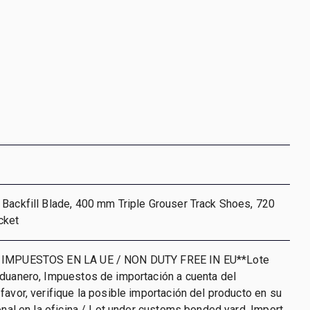
Backfill Blade, 400 mm Triple Grouser Track Shoes, 720
cket
 IMPUESTOS EN LA UE / NON DUTY FREE IN EU**Lote
aduanero, Impuestos de importación a cuenta del
favor, verifique la posible importación del producto en su
ional en la oficina / Lot under customs bonded yard. Import