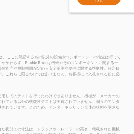
ioneersは、ここに明記するもの以外の設備やコンポーメントの検査は行って
らず、Ritchie Bros.は機械やそのコンポーネントに関する一
関係官庁や規制機関が定める安全基準や要件に関する準拠性、特定目
が、これらに限るわけではありません。お客様には入札される前に必
使用してのテストを行ったわけではありません。機械が、メーカーの
されている以外の機能性テストは実施されていません。個々のアンダ
供されています。このため、アンダーキャリッジ全体の状態を示さな
れた状態での寸法は、トラックやトレーラーの高さ、積載された機械