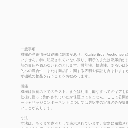
一般事項
機械の詳細情報は範囲に制限があり、Ritchie Bros. Auct
いません。特に明記されていない限り、明示的または黙示的かにかかわ
切の責任を負わないものとします。機能性、快適性、あるいは
的への適合性、または商品性に関する表明や保証も含まれます
ず機械の検品を行うことをお勧めします。
機能
機械は負荷の下でのテスト、または利用可能なすべてのギアを
仕様に従って動作されていたか保証はできません。ここで公開
ーキャリッジコンポーネントについては選択中の写真のみが提
いことがあります。
寸法
寸法は、あくまで参考として表示されています。実際に積載さ