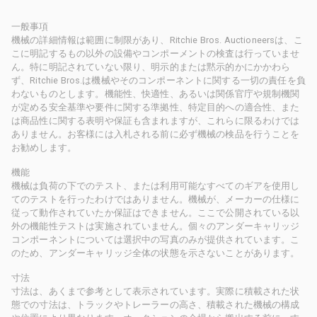
一般事項
機械の詳細情報は範囲に制限があり、Ritchie Bros. Auctioneersは、こ
こに明記するもの以外の設備やコンポーメントの検査は行っていませ
ん。特に明記されていない限り、明示的または黙示的かにかかわら
ず、Ritchie Bros.は機械やそのコンポーネントに関する一切の責任を負
わないものとします。機能性、快適性、あるいは関係官庁や規制機関
が定める安全基準や要件に関する準拠性、特定目的への適合性、また
は商品性に関する表明や保証も含まれますが、これらに限るわけでは
ありません。お客様には入札される前に必ず機械の検品を行うことを
お勧めします。
機能
機械は負荷の下でのテスト、または利用可能なすべてのギアを使用し
てのテストを行ったわけではありません。機械が、メーカーの仕様に
従って動作されていたか保証はできません。ここで公開されている以
外の機能性テストは実施されていません。個々のアンダーキャリッジ
コンポーネントについては選択中の写真のみが提供されています。こ
のため、アンダーキャリッジ全体の状態を示さないことがあります。
寸法
寸法は、あくまで参考として表示されています。実際に積載された状
態での寸法は、トラックやトレーラーの高さ、積載された機械の構成