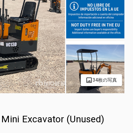
34枚の写真
ini Excavator (Unused)