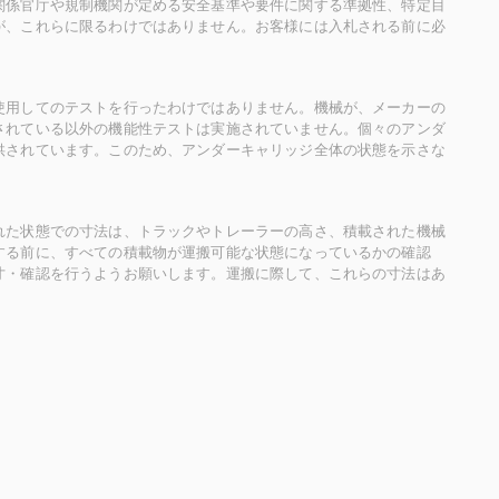
関係官庁や規制機関が定める安全基準や要件に関する準拠性、特定目
が、これらに限るわけではありません。お客様には入札される前に必
使用してのテストを行ったわけではありません。機械が、メーカーの
されている以外の機能性テストは実施されていません。個々のアンダ
供されています。このため、アンダーキャリッジ全体の状態を示さな
れた状態での寸法は、トラックやトレーラーの高さ、積載された機械
する前に、すべての積載物が運搬可能な状態になっているかの確認
寸・確認を行うようお願いします。運搬に際して、これらの寸法はあ