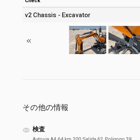
Check
v2 Chassis - Excavator
その他の情報
検査
Autovia A4 64 km 200 Salida 62 Poligono 39,