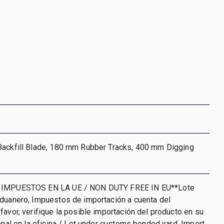
Backfill Blade, 180 mm Rubber Tracks, 400 mm Digging
 IMPUESTOS EN LA UE / NON DUTY FREE IN EU**Lote
aduanero, Impuestos de importación a cuenta del
favor, verifique la posible importación del producto en su
ional en la oficina / Lot under customs bonded yard. Import