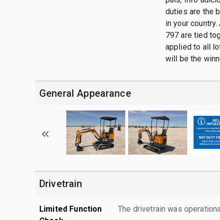
duties are the 
in your country.
797 are tied tog
applied to all 
will be the winn
General Appearance
Drivetrain
Limited Function
The drivetrain was operationa