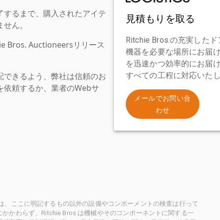
了するまで、購入されたアイテ
見積もりを取る
ません。
Ritchie Bros.の
os. Auctioneersリリース
機器を必要な場所にお届
を迅速かつ効率的にお届
配できるよう、弊社は信頼のお
すべての工程に対応いた
依頼するか、業者のWebサ
。
メールでお問い合
わせ
ioneersは、ここに明記するもの以外の設備やコンポーメントの検査は行って
らず、Ritchie Bros.は機械やそのコンポーネントに関する一