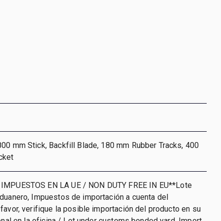
800 mm Stick, Backfill Blade, 180 mm Rubber Tracks, 400
cket
 IMPUESTOS EN LA UE / NON DUTY FREE IN EU**Lote
aduanero, Impuestos de importación a cuenta del
favor, verifique la posible importación del producto en su
ional en la oficina / Lot under customs bonded yard. Import