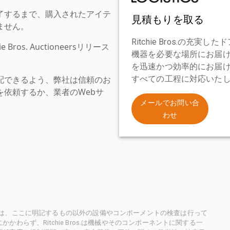
了するまで、購入されたアイテ
見積もりを取る
ません。
Ritchie Bros.の
os. Auctioneersリリース
機器を必要な場所にお届
を迅速かつ効率的にお届
配できるよう、弊社は信頼のお
すべての工程に対応いた
依頼するか、業者のWebサ
。
メールでお問い合
わせ
ioneersは、ここに明記するもの以外の設備やコンポーメントの検査は行って
らず、Ritchie Bros.は機械やそのコンポーネントに関する一