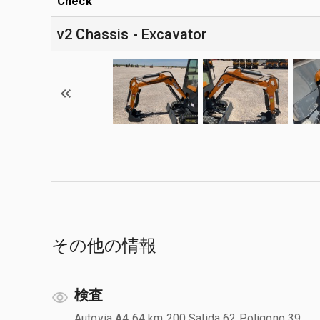
Check
v2 Chassis - Excavator
その他の情報
検査
Autovia A4 64 km 200 Salida 62 Poligono 39,