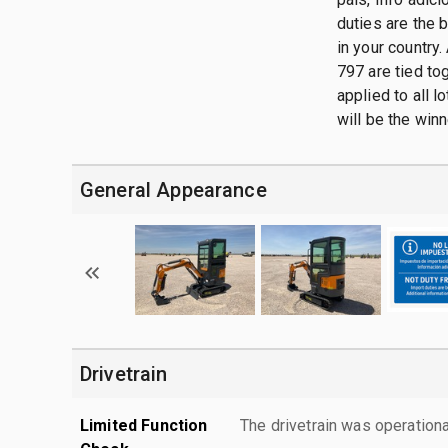
duties are the 
in your country.
797 are tied tog
applied to all 
will be the winn
General Appearance
Drivetrain
Limited Function
The drivetrain was operationa