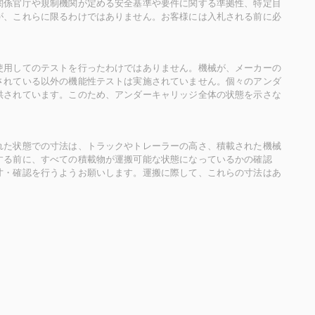
関係官庁や規制機関が定める安全基準や要件に関する準拠性、特定目
が、これらに限るわけではありません。お客様には入札される前に必
使用してのテストを行ったわけではありません。機械が、メーカーの
されている以外の機能性テストは実施されていません。個々のアンダ
供されています。このため、アンダーキャリッジ全体の状態を示さな
れた状態での寸法は、トラックやトレーラーの高さ、積載された機械
する前に、すべての積載物が運搬可能な状態になっているかの確認
寸・確認を行うようお願いします。運搬に際して、これらの寸法はあ