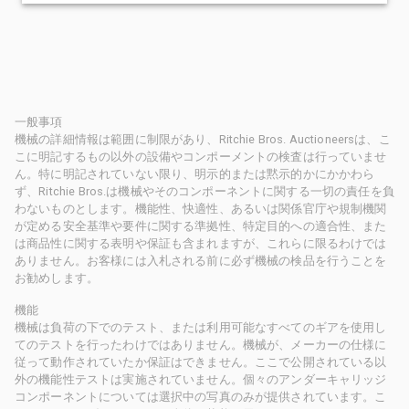
一般事項
機械の詳細情報は範囲に制限があり、Ritchie Bros. Auctioneersは、こ
こに明記するもの以外の設備やコンポーメントの検査は行っていませ
ん。特に明記されていない限り、明示的または黙示的かにかかわら
ず、Ritchie Bros.は機械やそのコンポーネントに関する一切の責任を負
わないものとします。機能性、快適性、あるいは関係官庁や規制機関
が定める安全基準や要件に関する準拠性、特定目的への適合性、また
は商品性に関する表明や保証も含まれますが、これらに限るわけでは
ありません。お客様には入札される前に必ず機械の検品を行うことを
お勧めします。
機能
機械は負荷の下でのテスト、または利用可能なすべてのギアを使用し
てのテストを行ったわけではありません。機械が、メーカーの仕様に
従って動作されていたか保証はできません。ここで公開されている以
外の機能性テストは実施されていません。個々のアンダーキャリッジ
コンポーネントについては選択中の写真のみが提供されています。こ