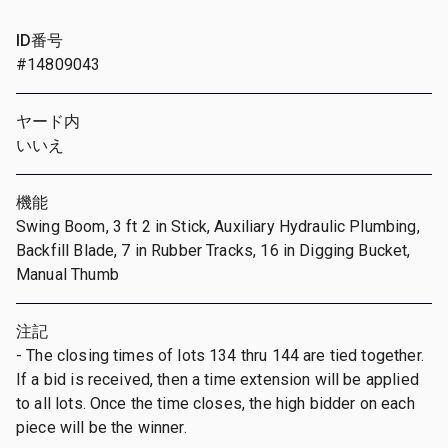
ID番号
#14809043
ヤード内
いいえ
機能
Swing Boom, 3 ft 2 in Stick, Auxiliary Hydraulic Plumbing,
Backfill Blade, 7 in Rubber Tracks, 16 in Digging Bucket,
Manual Thumb
注記
- The closing times of lots 134 thru 144 are tied together.
If a bid is received, then a time extension will be applied
to all lots. Once the time closes, the high bidder on each
piece will be the winner.