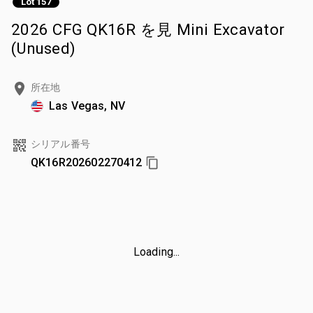
Lot 157
2026 CFG QK16R を見 Mini Excavator
(Unused)
所在地
Las Vegas, NV
シリアル番号
QK16R202602270412
Loading...