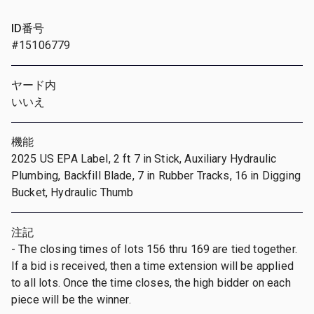
ID番号
#15106779
ヤード内
いいえ
機能
2025 US EPA Label, 2 ft 7 in Stick, Auxiliary Hydraulic
Plumbing, Backfill Blade, 7 in Rubber Tracks, 16 in Digging
Bucket, Hydraulic Thumb
注記
- The closing times of lots 156 thru 169 are tied together.
If a bid is received, then a time extension will be applied
to all lots. Once the time closes, the high bidder on each
piece will be the winner.