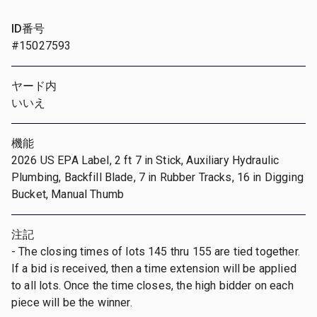
ID番号
#15027593
ヤード内
いいえ
機能
2026 US EPA Label, 2 ft 7 in Stick, Auxiliary Hydraulic
Plumbing, Backfill Blade, 7 in Rubber Tracks, 16 in Digging
Bucket, Manual Thumb
注記
- The closing times of lots 145 thru 155 are tied together.
If a bid is received, then a time extension will be applied
to all lots. Once the time closes, the high bidder on each
piece will be the winner.