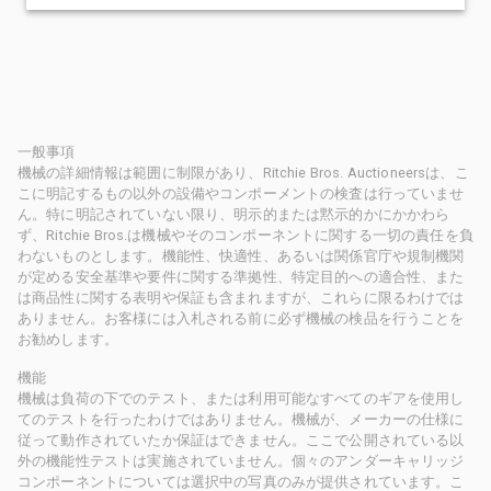
一般事項
機械の詳細情報は範囲に制限があり、Ritchie Bros. Auctioneersは、こ
こに明記するもの以外の設備やコンポーメントの検査は行っていませ
ん。特に明記されていない限り、明示的または黙示的かにかかわら
ず、Ritchie Bros.は機械やそのコンポーネントに関する一切の責任を負
わないものとします。機能性、快適性、あるいは関係官庁や規制機関
が定める安全基準や要件に関する準拠性、特定目的への適合性、また
は商品性に関する表明や保証も含まれますが、これらに限るわけでは
ありません。お客様には入札される前に必ず機械の検品を行うことを
お勧めします。
機能
機械は負荷の下でのテスト、または利用可能なすべてのギアを使用し
てのテストを行ったわけではありません。機械が、メーカーの仕様に
従って動作されていたか保証はできません。ここで公開されている以
外の機能性テストは実施されていません。個々のアンダーキャリッジ
コンポーネントについては選択中の写真のみが提供されています。こ