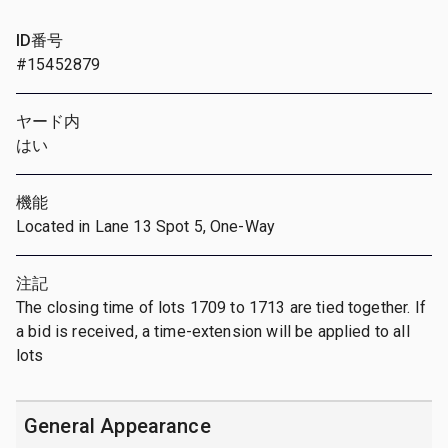
ID番号
#15452879
ヤード内
はい
機能
Located in Lane 13 Spot 5, One-Way
注記
The closing time of lots 1709 to 1713 are tied together. If
a bid is received, a time-extension will be applied to all
lots
General Appearance