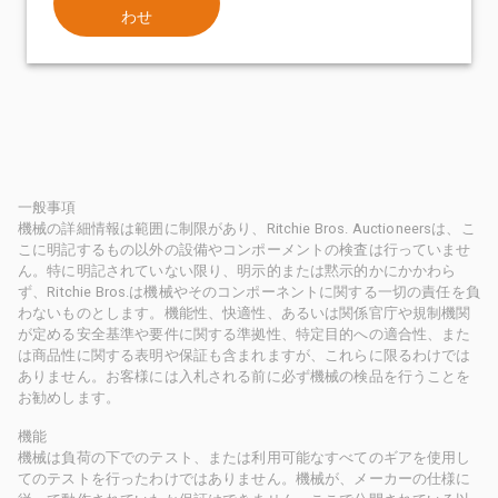
わせ
一般事項
機械の詳細情報は範囲に制限があり、Ritchie Bros. Auctioneersは、こ
こに明記するもの以外の設備やコンポーメントの検査は行っていませ
ん。特に明記されていない限り、明示的または黙示的かにかかわら
ず、Ritchie Bros.は機械やそのコンポーネントに関する一切の責任を負
わないものとします。機能性、快適性、あるいは関係官庁や規制機関
が定める安全基準や要件に関する準拠性、特定目的への適合性、また
は商品性に関する表明や保証も含まれますが、これらに限るわけでは
ありません。お客様には入札される前に必ず機械の検品を行うことを
お勧めします。
機能
機械は負荷の下でのテスト、または利用可能なすべてのギアを使用し
てのテストを行ったわけではありません。機械が、メーカーの仕様に