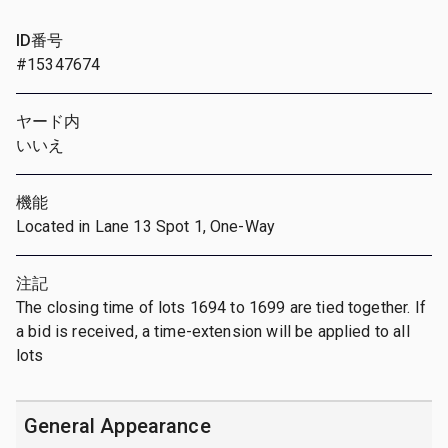
ID番号
#15347674
ヤード内
いいえ
機能
Located in Lane 13 Spot 1, One-Way
注記
The closing time of lots 1694 to 1699 are tied together. If
a bid is received, a time-extension will be applied to all
lots
General Appearance