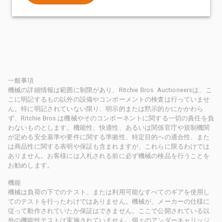
一般事項
機械の詳細情報は範囲に制限があり、Ritchie Bros. Auctioneersは、こ
こに明記するもの以外の設備やコンポーメントの検査は行っていませ
ん。特に明記されていない限り、明示的または黙示的かにかかわら
ず、Ritchie Bros.は機械やそのコンポーネントに関する一切の責任を負
わないものとします。機能性、快適性、あるいは関係官庁や規制機関
が定める安全基準や要件に関する準拠性、特定目的への適合性、また
は商品性に関する表明や保証も含まれますが、これらに限るわけでは
ありません。お客様には入札される前に必ず機械の検品を行うことを
お勧めします。
機能
機械は負荷の下でのテスト、または利用可能なすべてのギアを使用し
てのテストを行ったわけではありません。機械が、メーカーの仕様に
従って動作されていたか保証はできません。ここで公開されている以
外の機能性テストは実施されていません。個々のアンダーキャリッジ