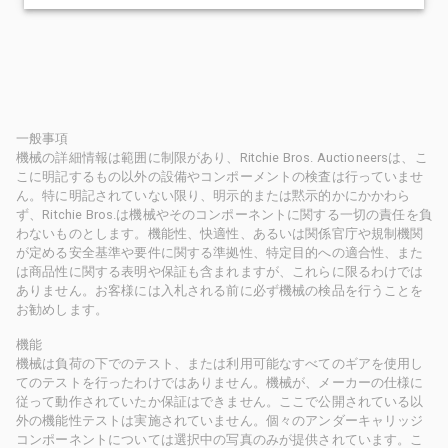
一般事項
機械の詳細情報は範囲に制限があり、Ritchie Bros. Auctioneersは、こ
こに明記するもの以外の設備やコンポーメントの検査は行っていませ
ん。特に明記されていない限り、明示的または黙示的かにかかわら
ず、Ritchie Bros.は機械やそのコンポーネントに関する一切の責任を負
わないものとします。機能性、快適性、あるいは関係官庁や規制機関
が定める安全基準や要件に関する準拠性、特定目的への適合性、また
は商品性に関する表明や保証も含まれますが、これらに限るわけでは
ありません。お客様には入札される前に必ず機械の検品を行うことを
お勧めします。
機能
機械は負荷の下でのテスト、または利用可能なすべてのギアを使用し
てのテストを行ったわけではありません。機械が、メーカーの仕様に
従って動作されていたか保証はできません。ここで公開されている以
外の機能性テストは実施されていません。個々のアンダーキャリッジ
コンポーネントについては選択中の写真のみが提供されています。こ