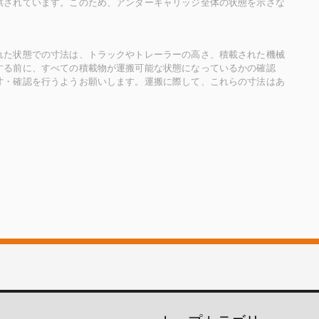
供されています。このため、アンダーキャリッジ全体の状態を示さな
れた状態での寸法は、トラックやトレーラーの高さ、積載された機械
する前に、すべての積載物が運搬可能な状態になっているかの確認
寸・確認を行うようお願いします。運搬に際して、これらの寸法はあ