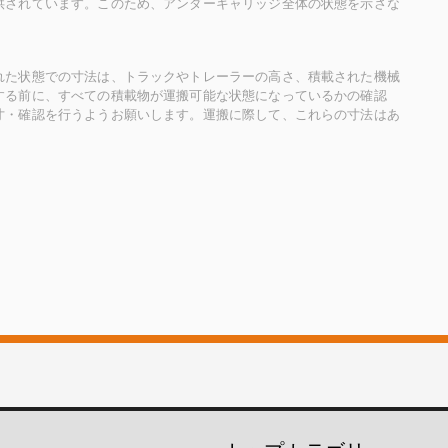
供されています。このため、アンダーキャリッジ全体の状態を示さな
れた状態での寸法は、トラックやトレーラーの高さ、積載された機械
する前に、すべての積載物が運搬可能な状態になっているかの確認
寸・確認を行うようお願いします。運搬に際して、これらの寸法はあ