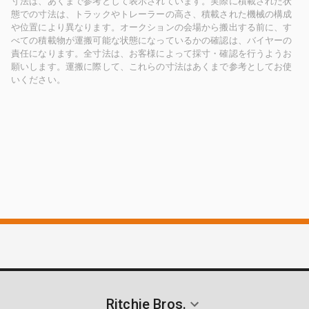
寸法は、あくまで参考として表示されています。実際に積載された状
態での寸法は、トラックやトレーラーの高さ、積載された機械の構成
や位置により異なります。オークションの会場から搬出する前に、す
べての積載物が運搬可能な状態になっているかの確認は、バイヤーの
責任になります。全寸法は、お客様によって採寸・確認を行うようお
願いします。運搬に際して、これらの寸法はあくまで参考としてお使
いください。
Ritchie Bros.