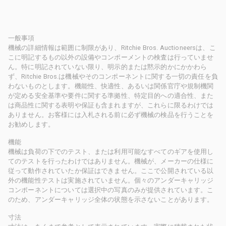
一般事項
機械の詳細情報は範囲に制限があり、Ritchie Bros. Auctioneersは、こ
こに明記するもの以外の設備やコンポーメントの検査は行っていませ
ん。特に明記されていない限り、明示的または黙示的かにかかわら
ず、Ritchie Bros.は機械やそのコンポーネントに関する一切の責任を負
わないものとします。機能性、快適性、あるいは関係官庁や規制機関
が定める安全基準や要件に関する準拠性、特定目的への適合性、また
は商品性に関する表明や保証も含まれますが、これらに限るわけでは
ありません。お客様には入札される前に必ず機械の検品を行うことを
お勧めします。
機能
機械は負荷の下でのテスト、または利用可能なすべてのギアを使用し
てのテストを行ったわけではありません。機械が、メーカーの仕様に
従って動作されていたか保証はできません。ここで公開されている以
外の機能性テストは実施されていません。個々のアンダーキャリッジ
コンポーネントについては選択中の写真のみが提供されています。こ
のため、アンダーキャリッジ全体の状態を示さないことがあります。
寸法