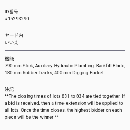
ID番号
#15293290
ヤード内
いいえ
機能
790 mm Stick, Auxiliary Hydraulic Plumbing, Backfill Blade,
180 mm Rubber Tracks, 400 mm Digging Bucket
注記
**The closing times of lots 831 to 834 are tied together. If
a bid is received, then a time-extension will be applied to
all lots. Once the time closes, the highest bidder on each
piece will be the winner **