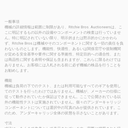
一般事項
機械の詳細情報は範囲に制限があり、Ritchie Bros. Auctioneersは、こ
こに明記するもの以外の設備やコンポーメントの検査は行っていませ
ん。特に明記されていない限り、明示的または黙示的かにかかわら
ず、Ritchie Bros.は機械やそのコンポーネントに関する一切の責任を負
わないものとします。機能性、快適性、あるいは関係官庁や規制機関
が定める安全基準や要件に関する準拠性、特定目的への適合性、また
は商品性に関する表明や保証も含まれますが、これらに限るわけでは
ありません。お客様には入札される前に必ず機械の検品を行うことを
お勧めします。
機能
機械は負荷の下でのテスト、または利用可能なすべてのギアを使用し
てのテストを行ったわけではありません。機械が、メーカーの仕様に
従って動作されていたか保証はできません。ここで公開されている以
外の機能性テストは実施されていません。個々のアンダーキャリッジ
コンポーネントについては選択中の写真のみが提供されています。こ
のため、アンダーキャリッジ全体の状態を示さないことがあります。
寸法