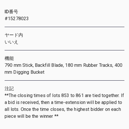
ID番号
#15278023
ヤード内
いいえ
機能
790 mm Stick, Backfill Blade, 180 mm Rubber Tracks, 400
mm Digging Bucket
注記
**The closing times of lots 853 to 861 are tied together. If
a bid is received, then a time-extension will be applied to
all lots. Once the time closes, the highest bidder on each
piece will be the winner **