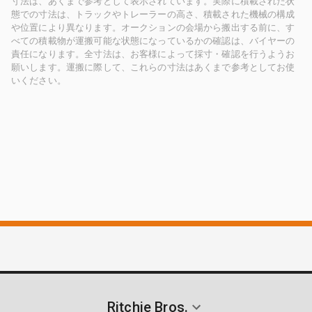
寸法は、あくまで参考として表示されています。実際に積載された状
態での寸法は、トラックやトレーラーの高さ、積載された機械の構成
や位置により異なります。オークションの会場から搬出する前に、す
べての積載物が運搬可能な状態になっているかの確認は、バイヤーの
責任になります。全寸法は、お客様によって採寸・確認を行うようお
願いします。運搬に際して、これらの寸法はあくまで参考としてお使
いください。
Ritchie Bros.