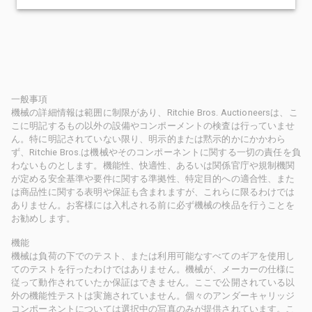
一般事項
機械の詳細情報は範囲に制限があり、Ritchie Bros. Auctioneersは、こ
こに明記するもの以外の設備やコンポーメントの検査は行っていませ
ん。特に明記されていない限り、明示的または黙示的かにかかわら
ず、Ritchie Bros.は機械やそのコンポーネントに関する一切の責任を負
わないものとします。機能性、快適性、あるいは関係官庁や規制機関
が定める安全基準や要件に関する準拠性、特定目的への適合性、また
は商品性に関する表明や保証も含まれますが、これらに限るわけでは
ありません。お客様には入札される前に必ず機械の検品を行うことを
お勧めします。
機能
機械は負荷の下でのテスト、または利用可能なすべてのギアを使用し
てのテストを行ったわけではありません。機械が、メーカーの仕様に
従って動作されていたか保証はできません。ここで公開されている以
外の機能性テストは実施されていません。個々のアンダーキャリッジ
コンポーネントについては選択中の写真のみが提供されています。こ