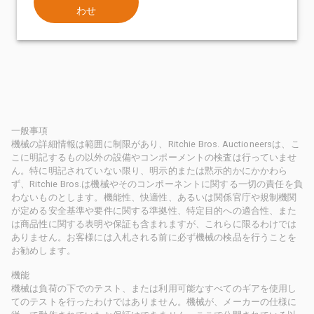
わせ
一般事項
機械の詳細情報は範囲に制限があり、Ritchie Bros. Auctioneersは、こ
こに明記するもの以外の設備やコンポーメントの検査は行っていませ
ん。特に明記されていない限り、明示的または黙示的かにかかわら
ず、Ritchie Bros.は機械やそのコンポーネントに関する一切の責任を負
わないものとします。機能性、快適性、あるいは関係官庁や規制機関
が定める安全基準や要件に関する準拠性、特定目的への適合性、また
は商品性に関する表明や保証も含まれますが、これらに限るわけでは
ありません。お客様には入札される前に必ず機械の検品を行うことを
お勧めします。
機能
機械は負荷の下でのテスト、または利用可能なすべてのギアを使用し
てのテストを行ったわけではありません。機械が、メーカーの仕様に