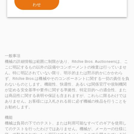
わせ
一般事項
機械の詳細情報は範囲に制限があり、Ritchie Bros. Auctioneersは、こ
こに明記するもの以外の設備やコンポーメントの検査は行っていませ
ん。特に明記されていない限り、明示的または黙示的かにかかわら
ず、Ritchie Bros.は機械やそのコンポーネントに関する一切の責任を負
わないものとします。機能性、快適性、あるいは関係官庁や規制機関
が定める安全基準や要件に関する準拠性、特定目的への適合性、また
は商品性に関する表明や保証も含まれますが、これらに限るわけでは
ありません。お客様には入札される前に必ず機械の検品を行うことを
お勧めします。
機能
機械は負荷の下でのテスト、または利用可能なすべてのギアを使用し
てのテストを行ったわけではありません。機械が、メーカーの仕様に