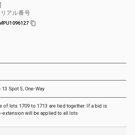
シリアル番号
MPU1096127
e 13 Spot 5, One-Way
 of lots 1709 to 1713 are tied together. If a bid is
-extension will be applied to all lots