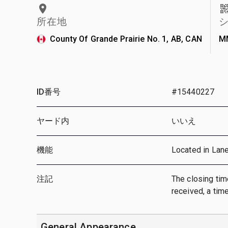
所在地
County Of Grande Prairie No. 1, AB, CAN
M
ID番号
#15440227
ヤード内
いいえ
機能
Located in Lan
注記
The closing time
received, a time
General Appearance