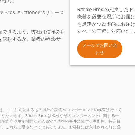
ません。
Ritchie Bros.の
os. Auctioneersリリース
機器を必要な場所にお届
を迅速かつ効率的にお届
配できるよう、弊社は信頼のお
すべての工程に対応いた
依頼するか、業者のWebサ
。
メールでお問い合
わせ
ioneersは、ここに明記するもの以外の設備やコンポーメントの検査は行って
らず、Ritchie Bros.は機械やそのコンポーネントに関する一
関係官庁や規制機関が定める安全基準や要件に関する準拠性、特定目
が、これらに限るわけではありません。お客様には入札される前に必