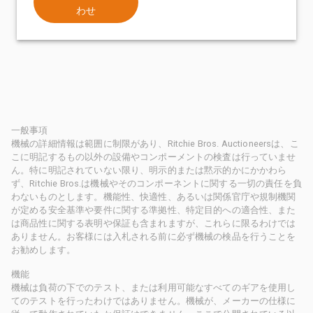
わせ
一般事項
機械の詳細情報は範囲に制限があり、Ritchie Bros. Auctioneersは、こ
こに明記するもの以外の設備やコンポーメントの検査は行っていませ
ん。特に明記されていない限り、明示的または黙示的かにかかわら
ず、Ritchie Bros.は機械やそのコンポーネントに関する一切の責任を負
わないものとします。機能性、快適性、あるいは関係官庁や規制機関
が定める安全基準や要件に関する準拠性、特定目的への適合性、また
は商品性に関する表明や保証も含まれますが、これらに限るわけでは
ありません。お客様には入札される前に必ず機械の検品を行うことを
お勧めします。
機能
機械は負荷の下でのテスト、または利用可能なすべてのギアを使用し
てのテストを行ったわけではありません。機械が、メーカーの仕様に