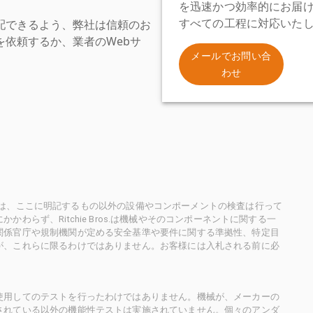
を迅速かつ効率的にお届
配できるよう、弊社は信頼のお
すべての工程に対応いた
依頼するか、業者のWebサ
。
メールでお問い合
わせ
ioneersは、ここに明記するもの以外の設備やコンポーメントの検査は行って
らず、Ritchie Bros.は機械やそのコンポーネントに関する一
関係官庁や規制機関が定める安全基準や要件に関する準拠性、特定目
が、これらに限るわけではありません。お客様には入札される前に必
使用してのテストを行ったわけではありません。機械が、メーカーの
されている以外の機能性テストは実施されていません。個々のアンダ