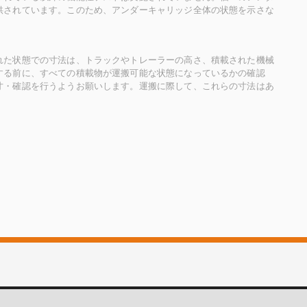
供されています。このため、アンダーキャリッジ全体の状態を示さな
れた状態での寸法は、トラックやトレーラーの高さ、積載された機械
する前に、すべての積載物が運搬可能な状態になっているかの確認
寸・確認を行うようお願いします。運搬に際して、これらの寸法はあ