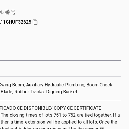
ル番号
11CHUF32625
Swing Boom, Auxiliary Hydraulic Plumbing, Boom Check
l Blade, Rubber Tracks, Digging Bucket
IFICADO CE DISPONIBLE/ COPY CE CERTIFICATE
he closing times of lots 751 to 752 are tied together. If a
 then a time-extension will be applied to all lots. Once the
e highest bidder on each piece will be the winner **