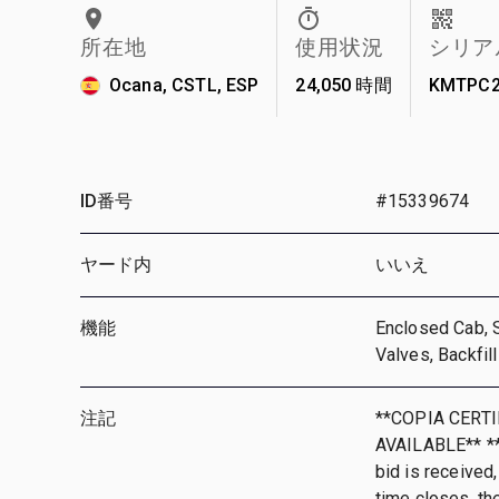
所在地
使用状況
シリア
Ocana, CSTL, ESP
24,050 時間
KMTPC2
ID番号
#15339674
ヤード内
いいえ
機能
Enclosed Cab, 
Valves, Backfil
注記
**COPIA CERT
AVAILABLE** **T
bid is received,
time closes, th