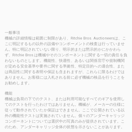
一般事項
機械の詳細情報は範囲に制限があり、Ritchie Bros. Auctioneersは、こ
こに明記するもの以外の設備やコンポーメントの検査は行っていませ
ん。特に明記されていない限り、明示的または黙示的かにかかわら
ず、Ritchie Bros.は機械やそのコンポーネントに関する一切の責任を負
わないものとします。機能性、快適性、あるいは関係官庁や規制機関
が定める安全基準や要件に関する準拠性、特定目的への適合性、また
は商品性に関する表明や保証も含まれますが、これらに限るわけでは
ありません。お客様には入札される前に必ず機械の検品を行うことを
お勧めします。
機能
機械は負荷の下でのテスト、または利用可能なすべてのギアを使用し
てのテストを行ったわけではありません。機械が、メーカーの仕様に
従って動作されていたか保証はできません。ここで公開されている以
外の機能性テストは実施されていません。個々のアンダーキャリッジ
コンポーネントについては選択中の写真のみが提供されています。こ
のため、アンダーキャリッジ全体の状態を示さないことがあります。