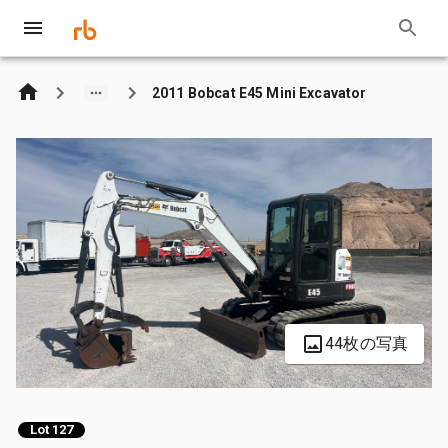
2011 Bobcat E45 Mini Excavator
44枚の写真
Lot 127