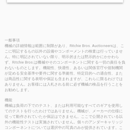
一般事項
機械の詳細情報は範囲に制限があり、Ritchie Bros. Auctioneersは、こ
こに明記するもの以外の設備やコンポーメントの検査は行っていませ
ん。特に明記されていない限り、明示的または黙示的かにかかわら
ず、Ritchie Bros.は機械やそのコンポーネントに関する一切の責任を負
わないものとします。機能性、快適性、あるいは関係官庁や規制機関
が定める安全基準や要件に関する準拠性、特定目的への適合性、また
は商品性に関する表明や保証も含まれますが、これらに限るわけでは
ありません。お客様には入札される前に必ず機械の検品を行うことを
お勧めします。
機能
機械は負荷の下でのテスト、または利用可能なすべてのギアを使用し
てのテストを行ったわけではありません。機械が、メーカーの仕様に
従って動作されていたか保証はできません。ここで公開されている以
外の機能性テストは実施されていません。個々のアンダーキャリッジ
コンポーネントについては選択中の写真のみが提供されています。こ