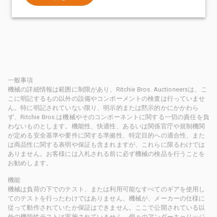
一般事項
機械の詳細情報は範囲に制限があり、Ritchie Bros. Auctioneersは、こ
こに明記するもの以外の設備やコンポーメントの検査は行っていませ
ん。特に明記されていない限り、明示的または黙示的かにかかわら
ず、Ritchie Bros.は機械やそのコンポーネントに関する一切の責任を負
わないものとします。機能性、快適性、あるいは関係官庁や規制機関
が定める安全基準や要件に関する準拠性、特定目的への適合性、また
は商品性に関する表明や保証も含まれますが、これらに限るわけでは
ありません。お客様には入札される前に必ず機械の検品を行うことを
お勧めします。
機能
機械は負荷の下でのテスト、または利用可能なすべてのギアを使用し
てのテストを行ったわけではありません。機械が、メーカーの仕様に
従って動作されていたか保証はできません。ここで公開されている以
外の機能性テストは実施されていません。個々のアンダーキャリッジ