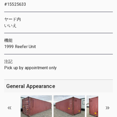
#15525633
ヤード内
いいえ
機能
1999 Reefer Unit
注記
Pick up by appointment only
General Appearance