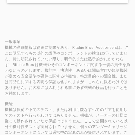
一般事項
機械の詳細情報は範囲に制限があり、Ritchie Bros. Auctioneersは、こ
こに明記するもの以外の設備やコンポーメントの検査は行っていませ
ん。特に明記されていない限り、明示的または黙示的かにかかわら
ず、Ritchie Bros.は機械やそのコンポーネントに関する一切の責任を負
わないものとします。機能性、快適性、あるいは関係官庁や規制機関
が定める安全基準や要件に関する準拠性、特定目的への適合性、また
は商品性に関する表明や保証も含まれますが、これらに限るわけでは
ありません。お客様には入札される前に必ず機械の検品を行うことを
お勧めします。
機能
機械は負荷の下でのテスト、または利用可能なすべてのギアを使用し
てのテストを行ったわけではありません。機械が、メーカーの仕様に
従って動作されていたか保証はできません。ここで公開されている以
外の機能性テストは実施されていません。個々のアンダーキャリッジ
コンポーネントについては選択中の写真のみが提供されています。こ