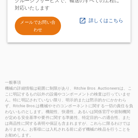
クルーシブサービスで、輸送のすべての工程に
対応いたします
詳しくはこちら
メールでお問い合
わせ
一般事項
機械の詳細情報は範囲に制限があり、Ritchie Bros. Auctioneersは、こ
こに明記するもの以外の設備やコンポーメントの検査は行っていませ
ん。特に明記されていない限り、明示的または黙示的かにかかわら
ず、Ritchie Bros.は機械やそのコンポーネントに関する一切の責任を負
わないものとします。機能性、快適性、あるいは関係官庁や規制機関
が定める安全基準や要件に関する準拠性、特定目的への適合性、また
は商品性に関する表明や保証も含まれますが、これらに限るわけでは
ありません。お客様には入札される前に必ず機械の検品を行うことを
お勧めします。