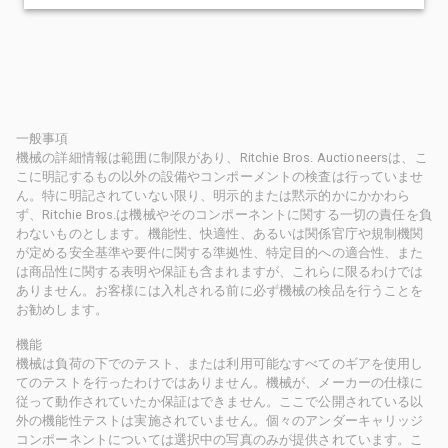
一般事項
機械の詳細情報は範囲に制限があり、Ritchie Bros. Auctioneersは、こ
こに明記するもの以外の設備やコンポーメントの検査は行っていませ
ん。特に明記されていない限り、明示的または黙示的かにかかわら
ず、Ritchie Bros.は機械やそのコンポーネントに関する一切の責任を負
わないものとします。機能性、快適性、あるいは関係官庁や規制機関
が定める安全基準や要件に関する準拠性、特定目的への適合性、また
は商品性に関する表明や保証も含まれますが、これらに限るわけでは
ありません。お客様には入札される前に必ず機械の検品を行うことを
お勧めします。
機能
機械は負荷の下でのテスト、または利用可能なすべてのギアを使用し
てのテストを行ったわけではありません。機械が、メーカーの仕様に
従って動作されていたか保証はできません。ここで公開されている以
外の機能性テストは実施されていません。個々のアンダーキャリッジ
コンポーネントについては選択中の写真のみが提供されています。こ