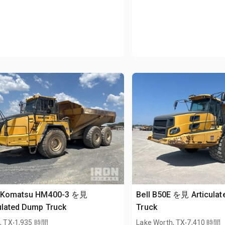
 Komatsu HM400-3 を見
Bell B50E を見 Articula
ulated Dump Truck
Truck
.
.
l, TX
1,935 時間
Lake Worth, TX
7,410 時間