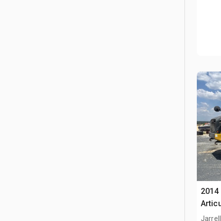
2014
Artic
Jarrel