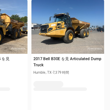
-5 を見
2017 Bell B30E を見 Articulated Dump
Truck
.
Humble, TX
7,379 時間