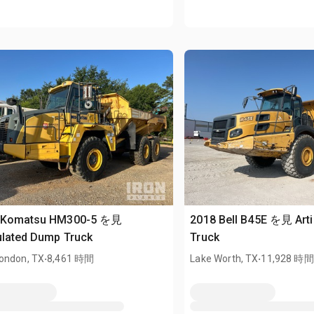
 Komatsu HM300-5 を見
2018 Bell B45E を見 Art
ulated Dump Truck
Truck
.
.
ondon, TX
8,461 時間
Lake Worth, TX
11,928 時間