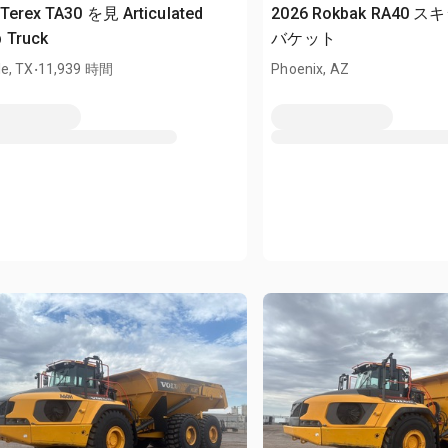
Terex TA30 を見 Articulated
2026 Rokbak RA40
 Truck
バケット
.
e, TX
11,939 時間
Phoenix, AZ