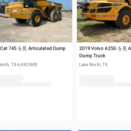
 Cat 745 を見 Articulated Dump
2019 Volvo A25G を見 Ar
k
Dump Truck
.
Worth, TX
6,492 時間
Lake Worth, TX