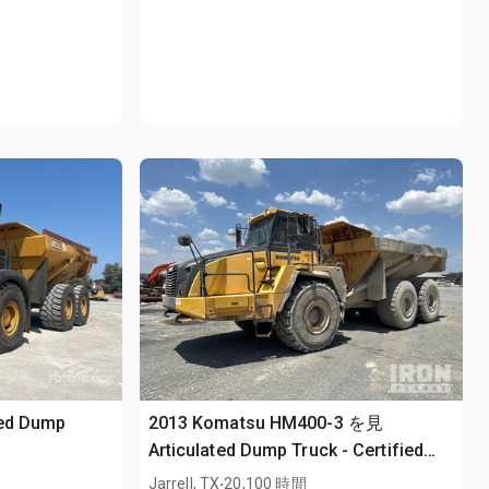
ted Dump
2013 Komatsu HM400-3 を見
Articulated Dump Truck - Certified
Rebuild
.
Jarrell, TX
20,100 時間