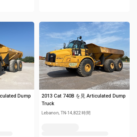
iculated Dump
2013 Cat 740B を見 Articulated Dump
Truck
.
Lebanon, TN
14,822 時間