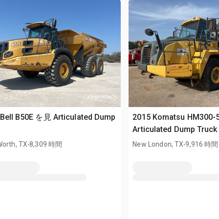
Bell B50E を見 Articulated Dump
2015 Komatsu HM300
k
Articulated Dump Truck
.
.
Worth, TX
8,309 時間
New London, TX
9,916 時間