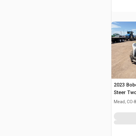
2023 Bobc
Steer Tw
Steer Loa
.
Mead, CO