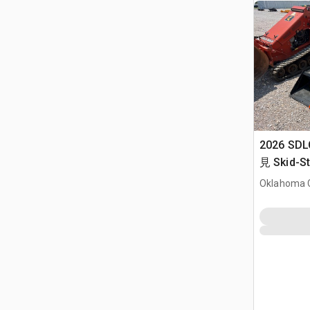
2026 SDL
見 Skid-St
Oklahoma C