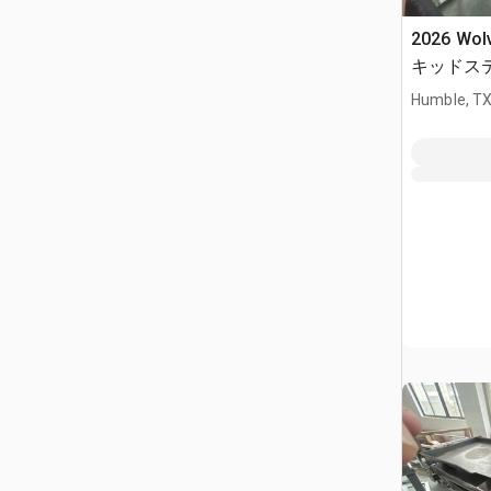
2026 Wol
キッドス
(Unused)
Humble, T