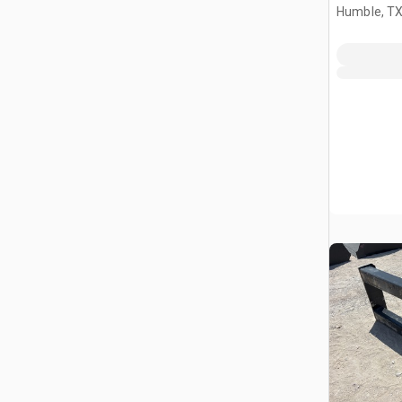
ト (Unuse
Humble, T