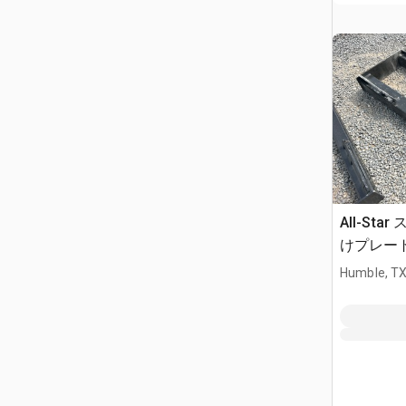
All-St
けプレート 
Humble, T