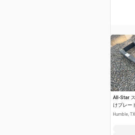
All-St
けプレート 
Humble, T