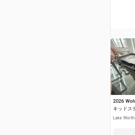
2026 Wol
キッドス
(Unused)
Lake Worth