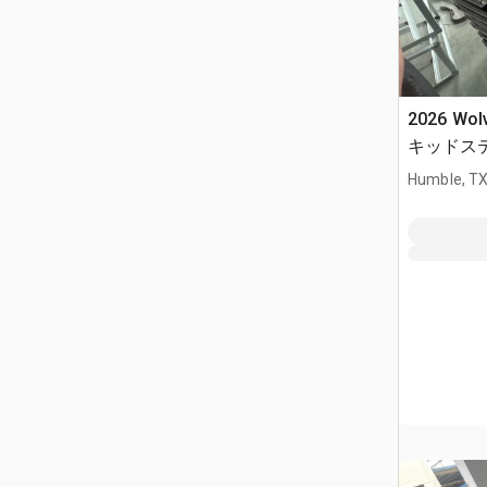
2026 Wol
キッドス
(Unused)
Humble, T