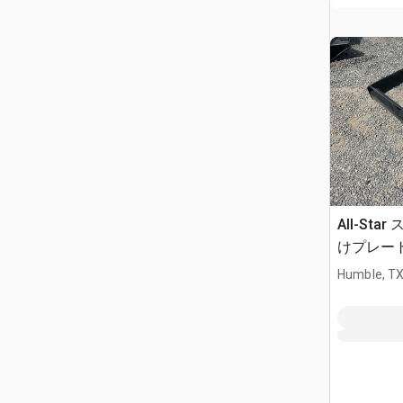
All-St
けプレート 
Humble, T