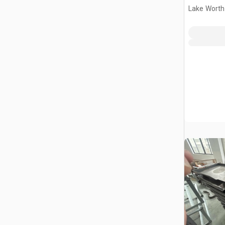
(Unused)
Lake Worth