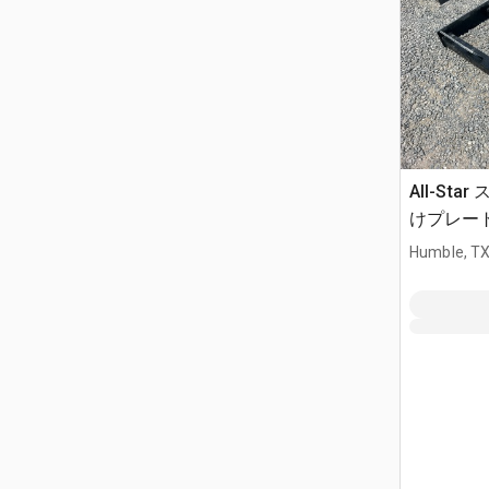
All-St
けプレート 
Humble, T