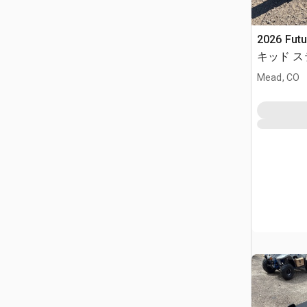
2026 Futu
キッド 
(Unused)
Mead, CO