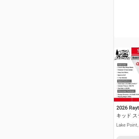
2026 Ray
キッド 
(Unused)
Lake Point,