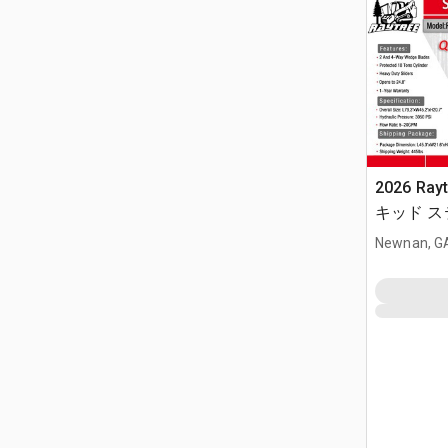
2026 Ray
キッド 
(Unused)
Newnan, G