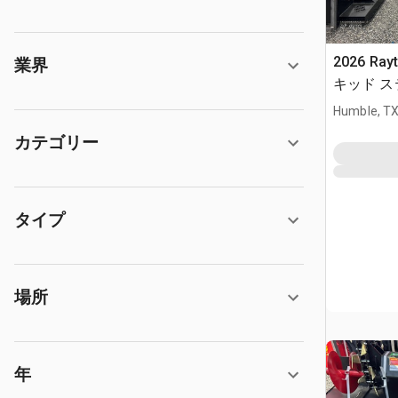
2026 Ray
業界
キッド 
(Unused)
Humble, T
カテゴリー
タイプ
場所
年