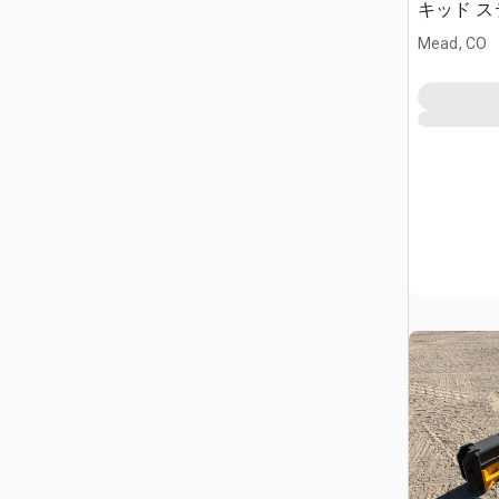
キッド 
(Unused)
Mead, CO