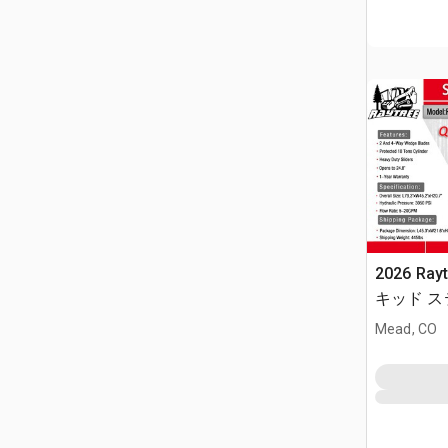
2026 Ray
キッド 
(Unused)
Mead, CO