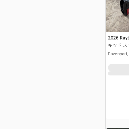
2026 Ray
キッド 
(Unused)
Davenport,