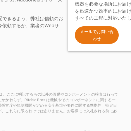
機器を必要な場所にお届
を迅速かつ効率的にお届
配できるよう、弊社は信頼のお
すべての工程に対応いた
依頼するか、業者のWebサ
。
メールでお問い合
わせ
ioneersは、ここに明記するもの以外の設備やコンポーメントの検査は行って
らず、Ritchie Bros.は機械やそのコンポーネントに関する一
関係官庁や規制機関が定める安全基準や要件に関する準拠性、特定目
が、これらに限るわけではありません。お客様には入札される前に必