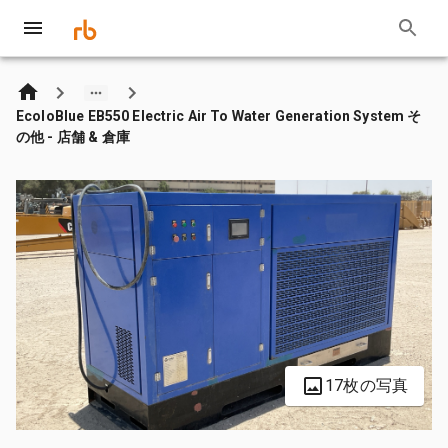
EcoloBlue EB550 Electric Air To Water Generation System そ
の他 - 店舗 & 倉庫
17枚の写真