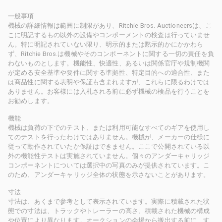
一般事項
機械の詳細情報は範囲に制限があり、Ritchie Bros. Auctioneersは、こ
こに明記するもの以外の設備やコンポーメントの検査は行っていませ
ん。特に明記されていない限り、明示的または黙示的かにかかわら
ず、Ritchie Bros.は機械やそのコンポーネントに関する一切の責任を負
わないものとします。機能性、快適性、あるいは関係官庁や規制機関
が定める安全基準や要件に関する準拠性、特定目的への適合性、また
は商品性に関する表明や保証も含まれますが、これらに限るわけでは
ありません。お客様には入札される前に必ず機械の検品を行うことを
お勧めします。
機能
機械は負荷の下でのテスト、または利用可能なすべてのギアを使用し
てのテストを行ったわけではありません。機械が、メーカーの仕様に
従って動作されていたか保証はできません。ここで公開されている以
外の機能性テストは実施されていません。個々のアンダーキャリッジ
コンポーネントについては選択中の写真のみが提供されています。こ
のため、アンダーキャリッジ全体の状態を示さないことがあります。
寸法
寸法は、あくまで参考として表示されています。実際に積載された状
態での寸法は、トラックやトレーラーの高さ、積載された機械の構成
や位置により異なります。オークションの会場から搬出する前に、す