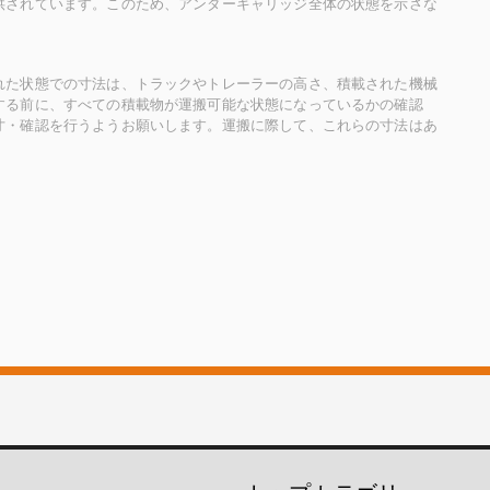
供されています。このため、アンダーキャリッジ全体の状態を示さな
れた状態での寸法は、トラックやトレーラーの高さ、積載された機械
する前に、すべての積載物が運搬可能な状態になっているかの確認
寸・確認を行うようお願いします。運搬に際して、これらの寸法はあ