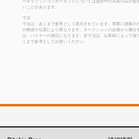
ーキャリッジコンポーネントについては選択中の写真のみが提
いことがあります。
寸法
寸法は、あくまで参考として表示されています。実際に積載さ
の構成や位置により異なります。オークションの会場から搬出
は、バイヤーの責任になります。全寸法は、お客様によって採
くまで参考としてお使いください。