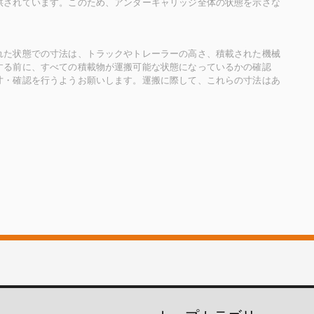
供されています。このため、アンダーキャリッジ全体の状態を示さな
れた状態での寸法は、トラックやトレーラーの高さ、積載された機械
する前に、すべての積載物が運搬可能な状態になっているかの確認
寸・確認を行うようお願いします。運搬に際して、これらの寸法はあ