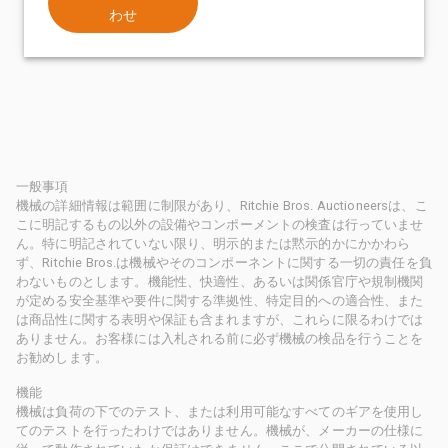
わせ
一般事項
機械の詳細情報は範囲に制限があり、Ritchie Bros. Auctioneersは、こ
こに明記するもの以外の設備やコンポーメントの検査は行っていませ
ん。特に明記されていない限り、明示的または黙示的かにかかわら
ず、Ritchie Bros.は機械やそのコンポーネントに関する一切の責任を負
わないものとします。機能性、快適性、あるいは関係官庁や規制機関
が定める安全基準や要件に関する準拠性、特定目的への適合性、また
は商品性に関する表明や保証も含まれますが、これらに限るわけでは
ありません。お客様には入札される前に必ず機械の検品を行うことを
お勧めします。
機能
機械は負荷の下でのテスト、または利用可能なすべてのギアを使用し
てのテストを行ったわけではありません。機械が、メーカーの仕様に