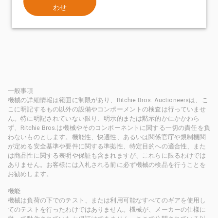
わせ
一般事項
機械の詳細情報は範囲に制限があり、Ritchie Bros. Auctioneersは、こ
こに明記するもの以外の設備やコンポーメントの検査は行っていませ
ん。特に明記されていない限り、明示的または黙示的かにかかわら
ず、Ritchie Bros.は機械やそのコンポーネントに関する一切の責任を負
わないものとします。機能性、快適性、あるいは関係官庁や規制機関
が定める安全基準や要件に関する準拠性、特定目的への適合性、また
は商品性に関する表明や保証も含まれますが、これらに限るわけでは
ありません。お客様には入札される前に必ず機械の検品を行うことを
お勧めします。
機能
機械は負荷の下でのテスト、または利用可能なすべてのギアを使用し
てのテストを行ったわけではありません。機械が、メーカーの仕様に