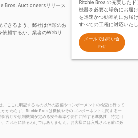
Ritchie Bros.の
os. Auctioneersリリース
機器を必要な場所にお届
を迅速かつ効率的にお届
配できるよう、弊社は信頼のお
すべての工程に対応いた
依頼するか、業者のWebサ
。
メールでお問い合
わせ
ioneersは、ここに明記するもの以外の設備やコンポーメントの検査は行って
らず、Ritchie Bros.は機械やそのコンポーネントに関する一
関係官庁や規制機関が定める安全基準や要件に関する準拠性、特定目
が、これらに限るわけではありません。お客様には入札される前に必