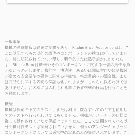
一般事項
機械の詳細情報は範囲に制限があり、Ritchie Bros. Auctioneersは、こ
こに明記するもの以外の設備やコンポーメントの検査は行っていませ
ん。特に明記されていない限り、明示的または黙示的かにかかわら
ず、Ritchie Bros.は機械やそのコンポーネントに関する一切の責任を負
わないものとします。機能性、快適性、あるいは関係官庁や規制機関
が定める安全基準や要件に関する準拠性、特定目的への適合性、また
は商品性に関する表明や保証も含まれますが、これらに限るわけでは
ありません。お客様には入札される前に必ず機械の検品を行うことを
お勧めします。
機能
機械は負荷の下でのテスト、または利用可能なすべてのギアを使用し
てのテストを行ったわけではありません。機械が、メーカーの仕様に
従って動作されていたか保証はできません。ここで公開されている以
外の機能性テストは実施されていません。個々のアンダーキャリッジ
コンポーネントについては選択中の写真のみが提供されています。こ