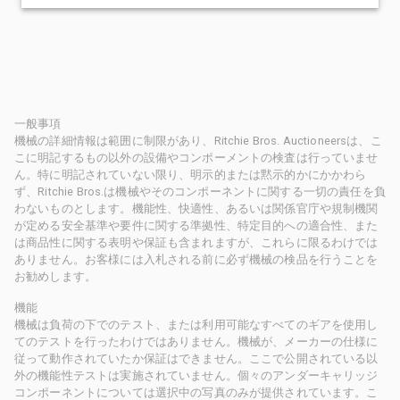
一般事項
機械の詳細情報は範囲に制限があり、Ritchie Bros. Auctioneersは、こ
こに明記するもの以外の設備やコンポーメントの検査は行っていませ
ん。特に明記されていない限り、明示的または黙示的かにかかわら
ず、Ritchie Bros.は機械やそのコンポーネントに関する一切の責任を負
わないものとします。機能性、快適性、あるいは関係官庁や規制機関
が定める安全基準や要件に関する準拠性、特定目的への適合性、また
は商品性に関する表明や保証も含まれますが、これらに限るわけでは
ありません。お客様には入札される前に必ず機械の検品を行うことを
お勧めします。
機能
機械は負荷の下でのテスト、または利用可能なすべてのギアを使用し
てのテストを行ったわけではありません。機械が、メーカーの仕様に
従って動作されていたか保証はできません。ここで公開されている以
外の機能性テストは実施されていません。個々のアンダーキャリッジ
コンポーネントについては選択中の写真のみが提供されています。こ