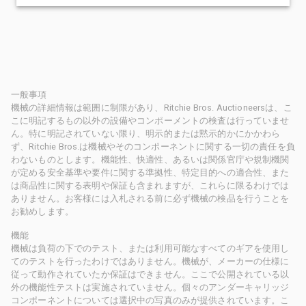
一般事項
機械の詳細情報は範囲に制限があり、Ritchie Bros. Auctioneersは、こ
こに明記するもの以外の設備やコンポーメントの検査は行っていませ
ん。特に明記されていない限り、明示的または黙示的かにかかわら
ず、Ritchie Bros.は機械やそのコンポーネントに関する一切の責任を負
わないものとします。機能性、快適性、あるいは関係官庁や規制機関
が定める安全基準や要件に関する準拠性、特定目的への適合性、また
は商品性に関する表明や保証も含まれますが、これらに限るわけでは
ありません。お客様には入札される前に必ず機械の検品を行うことを
お勧めします。
機能
機械は負荷の下でのテスト、または利用可能なすべてのギアを使用し
てのテストを行ったわけではありません。機械が、メーカーの仕様に
従って動作されていたか保証はできません。ここで公開されている以
外の機能性テストは実施されていません。個々のアンダーキャリッジ
コンポーネントについては選択中の写真のみが提供されています。こ