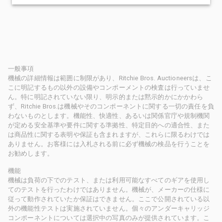
一般事項
機械の詳細情報は範囲に制限があり、Ritchie Bros. Auctioneersは、こ
こに明記するもの以外の設備やコンポーメントの検査は行っていませ
ん。特に明記されていない限り、明示的または黙示的かにかかわら
ず、Ritchie Bros.は機械やそのコンポーネントに関する一切の責任を負
わないものとします。機能性、快適性、あるいは関係官庁や規制機関
が定める安全基準や要件に関する準拠性、特定目的への適合性、また
は商品性に関する表明や保証も含まれますが、これらに限るわけでは
ありません。お客様には入札される前に必ず機械の検品を行うことを
お勧めします。
機能
機械は負荷の下でのテスト、または利用可能なすべてのギアを使用し
てのテストを行ったわけではありません。機械が、メーカーの仕様に
従って動作されていたか保証はできません。ここで公開されている以
外の機能性テストは実施されていません。個々のアンダーキャリッジ
コンポーネントについては選択中の写真のみが提供されています。こ