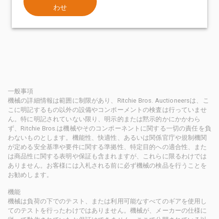
わせ
一般事項
機械の詳細情報は範囲に制限があり、Ritchie Bros. Auctioneersは、こ
こに明記するもの以外の設備やコンポーメントの検査は行っていませ
ん。特に明記されていない限り、明示的または黙示的かにかかわら
ず、Ritchie Bros.は機械やそのコンポーネントに関する一切の責任を負
わないものとします。機能性、快適性、あるいは関係官庁や規制機関
が定める安全基準や要件に関する準拠性、特定目的への適合性、また
は商品性に関する表明や保証も含まれますが、これらに限るわけでは
ありません。お客様には入札される前に必ず機械の検品を行うことを
お勧めします。
機能
機械は負荷の下でのテスト、または利用可能なすべてのギアを使用し
てのテストを行ったわけではありません。機械が、メーカーの仕様に